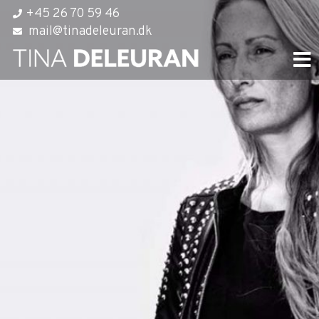
Hop
+45 26 70 59 46
til
mail@tinadeleuran.dk
indholdet